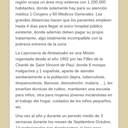
región ocupa un área muy extensa con 1.200.000
habitantes, donde solamente hay para su atención
médica 1 Cirujano y 60 Médicos Generales. Las
grandes distancias hacen que los pacientes empleen
hasta 4 días para llegar al único hospital público
existente, donde además deben pagar su propio
tratamiento, algo totalmente incompatible con la
pobreza extrema de la zona.
La
Leprosería de Ambatoabo
es una Misión
regentada desde el año 1902 por las
Filles de la
Charité de Saint Vincent de Paul
, donde 6 monjas
malgaches y 1 española, aparte de atender
sanitariamente a la población (lepra, tuberculosis,
drepanocitosis, filariosis, desnutrición, malaria….), les
enseñan técnicas de cultivo, mantienen una escuela
para niños, otra para mujeres jóvenes iniciándolas en
el trabajo del hogar, cuidados de los niños pequeños,
etc.
Una vez al año y durante un periodo medio de 3
semanas durante los meses de Septiembre-Octubre,
14 profesionales nos desplazamos al área para